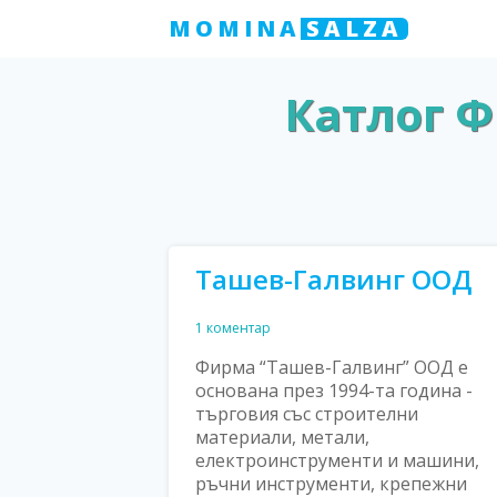
MOMINA
SALZA
Катлог Ф
Ташев-Галвинг ООД
1 коментар
Фирма “Ташев-Галвинг” ООД е
основана през 1994-та година -
търговия със строителни
материали, метали,
електроинструменти и машини,
ръчни инструменти, крепежни