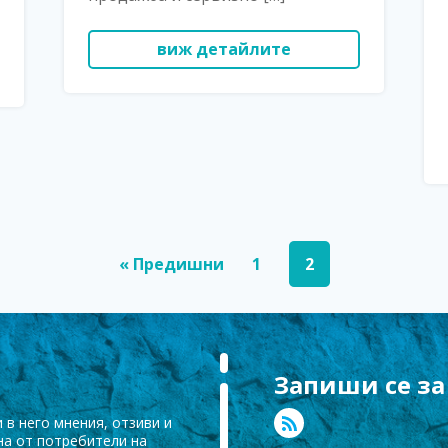
виж детайлите
« Предишни
1
2
Запиши се за
 в него мнения, отзиви и
на от потребители на