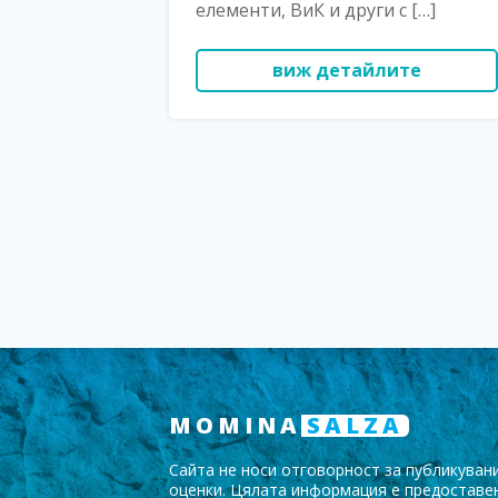
елементи, ВиК и други с […]
виж детайлите
MOMINA
SALZA
Сайта не носи отговорност за публикувани
оценки. Цялата информация е предоставе