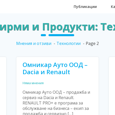
Публикации
К
ирми и Продукти: Т
Мнения и отзиви
Технологии
Page 2
Омникар Ауто ООД –
Dacia и Renault
Няма мнения
Омникар Ауто ООД – продажба и
сервиз на Dacia и Renault.
RENAULT PRO+ е програма за
обслужване на бизнеса – екип за
продажба и сервизно […]