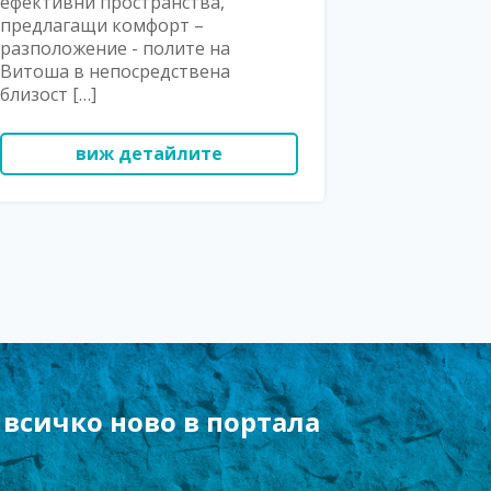
ефективни пространства,
предлагащи комфорт –
разположение - полите на
Витоша в непосредствена
близост […]
виж детайлите
 всичко ново в портала