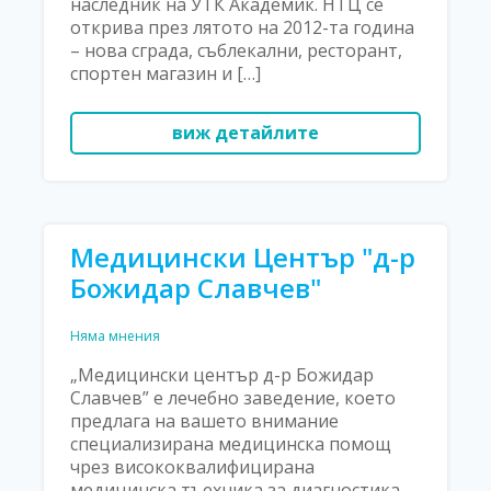
наследник на УТК Академик. НТЦ се
открива през лятото на 2012-та година
– нова сграда, съблекални, ресторант,
спортен магазин и […]
виж детайлите
Медицински Център "д-р
Божидар Славчев"
Няма мнения
„Медицински център д-р Божидар
Славчев” е лечебно заведение, което
предлага на вашето внимание
специализирана медицинска помощ
чрез висококвалифицирана
медицинска тъехника за диагностика,