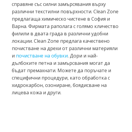
справяне със силни замърсявания върху
различни текстилни повърхности. Clean Zone
предлагаща химическо чистене в София и
Варна. Фирмата раполага с голямо кличество
филили в двата града в различни удобни
локации. Clean Zone предлага качествено
почистване на дрехи от различни материяли
и
почистване на обувки
. Дори и най-
дълбоките петна и замърсвания могат да
бъдат премахнати. Можете да поръчате и
специфични процедури, като обработка с
хидрокарбон, озониране, боядисване на
лицева кожа и други.