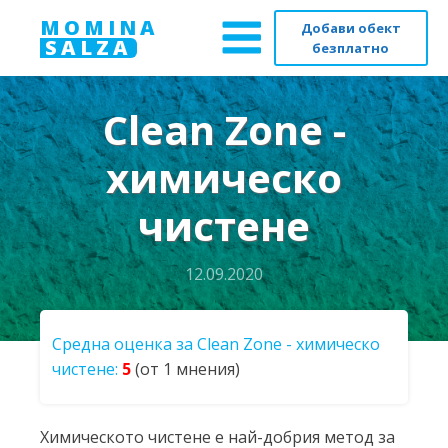
MOMINA
Добави обект
SALZA
безплатно
Clean Zone -
химическо
чистене
12.09.2020
Средна оценка за Clean Zone - химическо
чистене:
5
(от 1 мнения)
Химическото чистене е най-добрия метод за