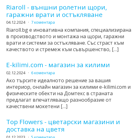
Riaroll - външни ролетни щори,
гаражни врати и остъкляване
04.12.2024
7 коментара
Riaroll.bg е иновативна компания, специализирана
в производството и монтажа на щори, гаражни
врати и системи за остъкляване. Със страст към
качеството и стремеж към съвършенство, […]
E-kilimi.com - магазин за килими
02.12.2024
6 коментара
Ако търсите идеалното решение за вашия
интериор, онлайн магазин за килими e-kilimi.com и
физическите обекти на Домтекс в страната
предлагат впечатляващо разнообразие от
качествени мокетени […]
Top Flowers - цветарски магазини и
доставка на цветя
01.12.2023
5 коментара